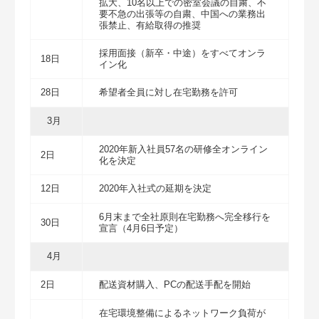
拡大、10名以上での密室会議の自粛、不
要不急の出張等の自粛、中国への業務出
張禁止、有給取得の推奨
採用面接（新卒・中途）をすべてオンラ
18日
イン化
28日
希望者全員に対し在宅勤務を許可
3月
2020年新入社員57名の研修全オンライン
2日
化を決定
12日
2020年入社式の延期を決定
6月末まで全社原則在宅勤務へ完全移行を
30日
宣言（4月6日予定）
4月
2日
配送資材購入、PCの配送手配を開始
在宅環境整備によるネットワーク負荷が