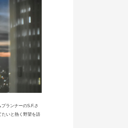
ランナーのS.F.さ
てたいと熱く野望を語