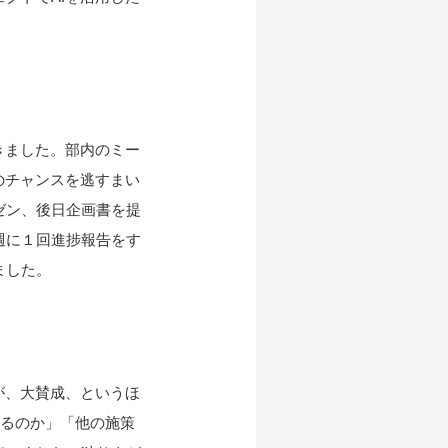
きました。部内のミー
のチャンスを逃すまい
ゼン、後日企画書を提
週に１回進捗報告をす
ました。
が、大賛成、というほ
れるのか」「他の施策