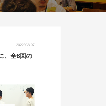
2022
/
03
/
07
に、全8回の