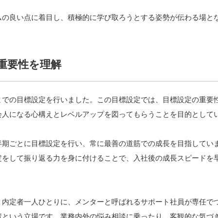
ムの良い点に着目し、積極的に学び取ろうとする姿勢が伝わる場と
重要性を理解
での目標設定を行いました。この目標設定では、目標設定の重要性を
会人になる心構えとレベルアップを図ってもらうことを目的として
半期ごとに目標設定を行い、常に最善の道筋での成長を目指してい
定をして振り返る力を身に付けることで、入社後の成長スピードを
、内定者一人ひとりに、メンターと呼ばれるサポート社員が専任で
輩という立場です。業務内外の悩み相談に乗ったり、客観的な気づ