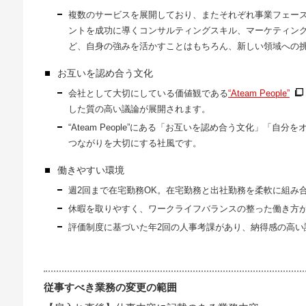
複数のサービスを展開しており、またそれぞれ事業フェー
ントを成功に導くコンサルティングスキル、マーケティン
ど、自身の強みを活かすことはもちろん、新しい領域への
お互いを認め合う文化
会社として大切にしている価値観である
“Ateam People”
した質の高い議論が展開されます。
“Ateam People”にある「お互いを認め合う文化」「
つながりを大切にする社風です。
働きやすい環境
週2回まで在宅勤務OK。在宅勤務と出社勤務を柔軟に組み
休暇を取りやすく、ワークライフバランスの整った働き方
評価制度に基づいた年2回の人事考課があり、納得感の高い
従事すべき業務の変更の範囲