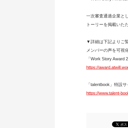
一次審査通過企業として、「
トーリーを掲載いた
▼詳細は下記よりご
メンバーの声を可視
「Work Story Awa
https://award.atwill.w
「talentbook」特設
https://www.talent-boo