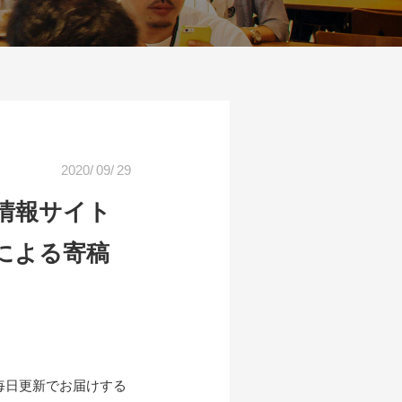
2020
/
09
/
29
情報サイト
員による寄稿
毎日更新でお届けする