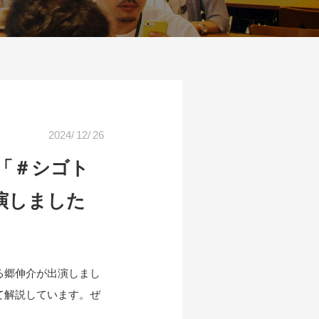
2024
/
12
/
26
「＃シゴト
演しました
る郷伸介が出演しまし
て解説しています。ぜ