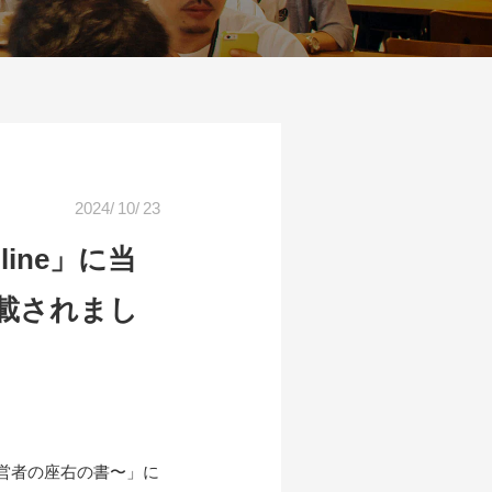
2024
/
10
/
23
ine」に当
載されまし
〜 経営者の座右の書〜」に