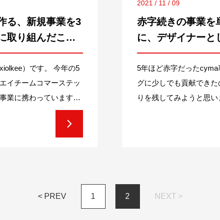
2021 / 11 / 09
作る、新規事業を3
赤字続きの事業を
に取り組んだこ
に、デザイナーと
lkee）です。 今年の5
5年ほど赤字だったcym
エイチームコマーステッ
グに少しでも貢献できた
事業に携わっています
りを残してみようと思い
り...
がら、オンラインの体験
果を出すために、とこと
< PREV
1
2
NEXT >