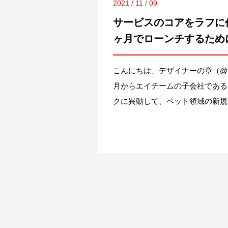
2021 / 11 / 09
サービスのコアをラフに
ヶ月でローンチするため
と・捨てたこと
こんにちは、デザイナーの章（@xio
月からエイチームの子会社である
クに異動して、ペット領域の新規
(エイチーム歴はかれこれ4年目にな