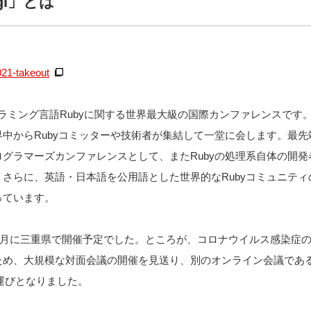
igi」とは
2021-takeout
プログラミング言語Rubyに関する世界最大級の国際カンファレンスです
中からRubyコミッターや技術者が集結して一堂に会します。最
グラマーズカンファレンスとして、またRubyの処理系自体の開
さらに、英語・日本語を公用語とした世界的なRubyコミュニテ
っています。
年7月に三重県で開催予定でした。ところが、コロナウイルス感染症
め、大規模な対面会議の開催を見送り、別のオンライン会議である「rub
する運びとなりました。