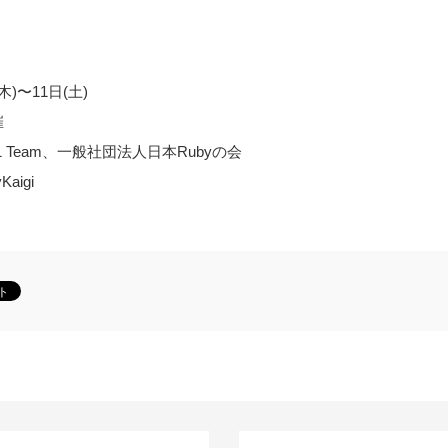
木)〜11日(土)
催
2021 Team、一般社団法人日本Rubyの会
aigi