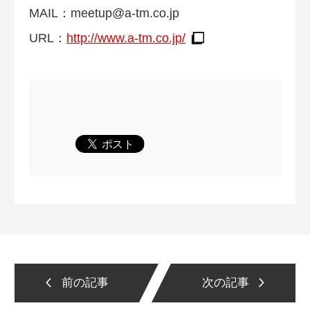
MAIL：
meetup@a-tm.co.jp
URL：
http://www.a-tm.co.jp/
前の記事
次の記事