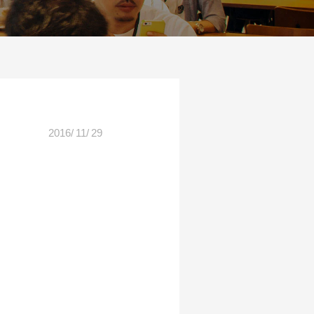
2016
/
11
/
29