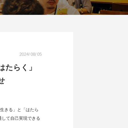
2024
/
08
/
05
と「はたらく」
せ
！～「生きる」と「はたら
通して自己実現できる