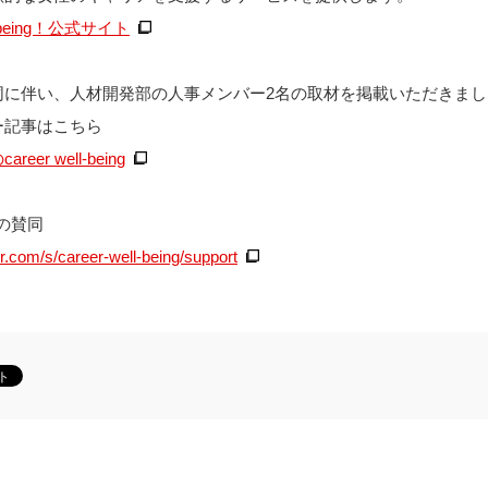
ll-being！公式サイト
同に伴い、人材開発部の人事メンバー2名の取材を掲載いただきまし
ー記事はこちら
r well-being
gへの賛同
.com/s/career-well-being/support