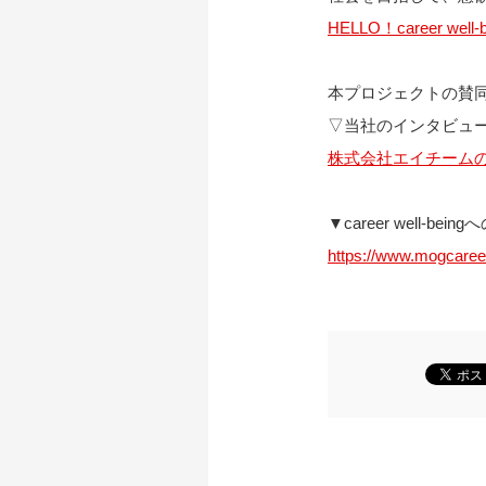
HELLO！career we
本プロジェクトの賛
▽当社のインタビュ
株式会社エイチームのcaree
▼career well-bein
https://www.mogcareer