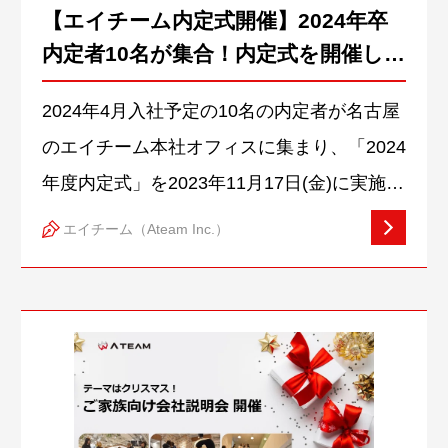
【エイチーム内定式開催】2024年卒
ーでしかみられない「個人投資家向けIRセミ
内定者10名が集合！内定式を開催しま
ナー」をライブ配信しています。インフルエ
した
ンサーコンテンツfinance.logmi.jp 続きをみる
2024年4月入社予定の10名の内定者が名古屋
のエイチーム本社オフィスに集まり、「2024
年度内定式」を2023年11月17日(金)に実施し
ました。当日は、代表取締役社長の林（以
エイチーム（Ateam Inc.）
下、林社長）による内定証書授与に加え、内
定者の皆さんにメッセージを伝えました。ま
た同日開催の内定者オリエンテーションで
は、同期同士の「相互理解」を第一の目的と
し、事前に各自が用意した自分史をもとに交
流を深めました。続きをみる