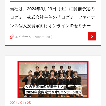
ナー」登壇のお知らせ
当社は、2024年3月23日（土）に開催予定の
ログミー株式会社主催の「ログミーファイナ
ンス個人投資家向けオンラインIRセミナー」
に参加しますので、下記の通りお知らせいた
エイチーム（Ateam Inc.）
します。この機会に株主やステークホルダー
の皆様をはじめ、投資家の皆様に広くご視聴
いただき、当社へのご理解を深めていただき
たいと存じます。 IR Live: ダイダン株式会社
(1980)/豊田通商株式会社(8015)/アネスト岩
田株式会社(6381)/株式会社エイチーム
(3662)/株式会社ダスキン(4665)/株式会社ニ
ーズウェル(3992)上場企業が主催するログミ
2024 / 01 / 25