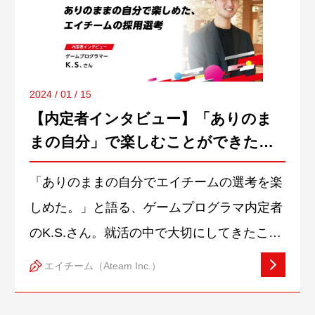
ナウイルス感染症の5類移行を経て、4年ぶり
に社員食堂を開放してお食事もお楽しみいた
だきました。また、12月開催ということで、
クリスマスにちなんだ装飾や企画を行ない、
2024 / 01 / 15
【内定者インタビュー】「ありのま
社員・内定者のご家族総勢約130名が参加し
まの自分」で楽しむことができた、
て盛り上がる機会となりました。 エイチー
エイチームの採用選考
ムは、経営理念の「みんなで幸せになれる会
「ありのままの自分でエイチームの選考を楽
社にすること」「今から100年続く会社にす
しめた。」と語る、ゲームプログラマ内定者
ること」のもと、長く安心して働ける環境を
のK.S.さん。就活の中で大切にしてきたこと
目指し、「ファミリーサポート制度」を導入
やエイチームの選考について、お話しいただ
エイチーム（Ateam Inc.）
しています。今回の「社員ご家族向け会社説
きました。2024年卒 ゲームプログラマ内定
明会」は、福利厚生の一環となります。引越
者 K.S.さん福岡県出身。近畿大学 理工学部