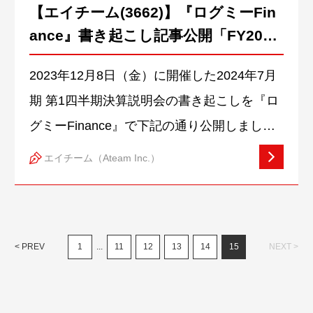
【エイチーム(3662)】『ログミーFin
イ社員」だからこそ再発見したエイチームの
ance』書き起こし記事公開「FY2024
魅力などについて語り合っていただきます。
Q1四半期決算発表」
続きをみる
2023年12月8日（金）に開催した2024年7月
期 第1四半期決算説明会の書き起こしを『ロ
グミーFinance』で下記の通り公開しまし
た。エイチーム、「cyma」の譲渡により前
エイチーム（Ateam Inc.）
期比減収減益で着地するも、通期の業績予想
に対し概ね予定通りに進捗公開記事：
https://finance.logmi.jp/378944Youtube：
< PREV
1
...
11
12
13
14
15
NEXT >
https://youtu.be/8hMXk5I9kVk 続きをみる