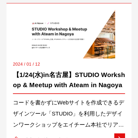
し侍がご家族のみなさまをお出迎え！続きを
に在籍中。情報学に加えて教職課程も履修し
みる
ている。課外活動では、100名近い学生が在
籍する情報系の部活の部長を務めた経験を持
つ。エイチームとの出会いは、会社を代表す
るタイトルをプレイしていたことがきっか
け。続きをみる
2024 / 01 / 12
【1/24(水)in名古屋】STUDIO Worksh
op & Meetup with Ateam in Nagoya
コードを書かずにWebサイトを作成できるデ
ザインツール「STUDIO」を利用したデザイ
ンワークショップをエイチーム本社でリアル
開催します！ STUDIO Workshop & Meetup