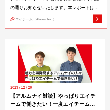
の通りお知らせいたします。本レポートは、
当社が株式会社シェアードリサーチに依頼し
エイチーム（Ateam Inc.）
て作成されておりますが、中立性を重視し、
第三者目線での調査、分析に基づいて作成さ
れております。投資家の皆様に当社に対する
ご理解を深めていただき、投資判断のご参考
としていただけるものと考えております。公
開開始日：2024年1月11日公開URL：
https://sharedresearch.jp/ja/companies/3662※
英語版については、2024年1月中に公開予定
2023 / 12 / 26
【アルムナイ対談】やっぱりエイチ
です。続きをみる
ームで働きたい！一度エイチームを