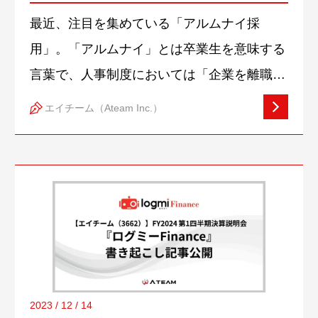
離れた後、復職した社員が再発見した
最近、注目を集めている「アルムナイ採
エイチームの魅力とは？
用」。「アルムナイ」とは卒業生を意味する
言葉で、人事制度においては「企業を離職・
退職した人の集まり」のことを指します。一
エイチーム（Ateam Inc.）
度離職した人が再び会社に戻ってくる「アル
ムナイ採用」は、採用・育成コストの削減や
早期戦力化の実現などメリットも多く、積極
的に導入する企業が増えています。今回は、
エイチームを退職後に戻ってきた「アルムナ
イ社員」の対談インタビューをお送りしま
す。なぜエイチームを辞めたのか？なぜ戻っ
てきたのか？それらの理由の他、「アルムナ
2023 / 12 / 14