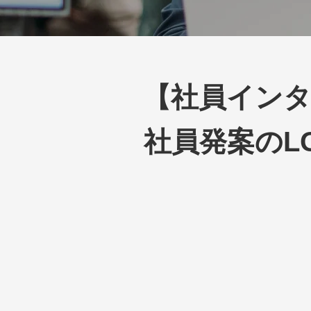
【社員イン
社員発案のL