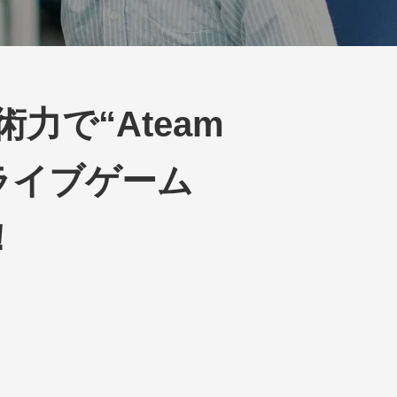
で“Ateam
beライブゲーム
！